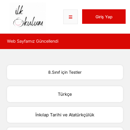
Giriş Yap
Web Sayfamız Güncellendi
W
8.Sınıf için Testler
Türkçe
İnkılap Tarihi ve Atatürkçülük