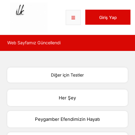
Giriş Yap
Web Sayfamız Güncellendi
W
Diğer için Testler
Her Şey
Peygamber Efendimizin Hayatı